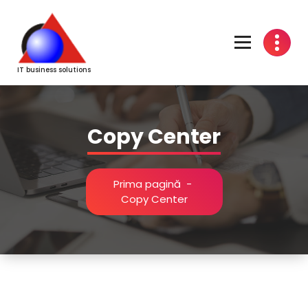
Sari
la
conținut
IT business solutions
Copy Center
Prima pagină
-
Copy Center