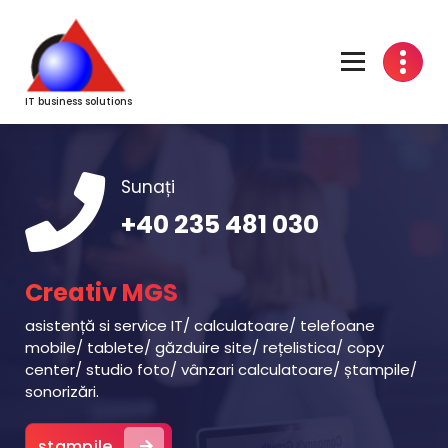
Sari
la
conținut
IT business solutions
Sunați
+40 235 481 030
Creativ MGS
asistență si service IT/ calculatoare/ telefoane
mobile/ tablete/ găzduire site/ rețelistica/ copy
center/ studio foto/ vânzari calculatoare/ ștampile/
sonorizări.
ștampile