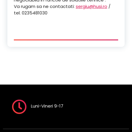
Va rugam sa ne contactati:
sergiu@husi.ro
/
tel. 0235481030
Luni-Vineri 9-17