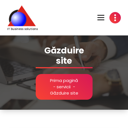
Sari
la
conținut
IT business solutions
Găzduire
site
Prima pagină
-
servicii
-
Găzduire site