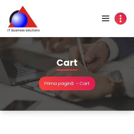
Sari
la
conținut
IT business solutions
Cart
Prima pagină
-
Cart